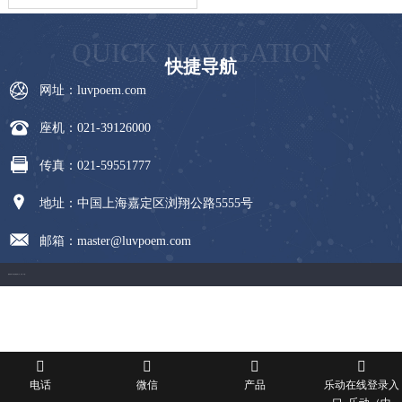
QUICK NAVIGATION
快捷导航
网址：luvpoem.com
座机：021-39126000
传真：021-59551777
地址：中国上海嘉定区浏翔公路5555号
邮箱：master@luvpoem.com
版权所有 © 乐动在线登录入口_乐动（中国）
电话
微信
产品
乐动在线登录入