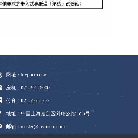
网址：luvpoem.com
座机：021-39126000
传真：021-59551777
地址：中国上海嘉定区浏翔公路5555号
邮箱：master@luvpoem.com